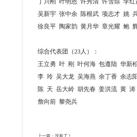
丁川刚
叶明恩
许秀清
许雪琼
李红
吴新宇
张中余
陈根武
项志才
姚
徐良平
陶家韵
黄月华
章光耀
鲍
综合代表团（
23人）：
王立勇
叶
刚
叶何海
包遵陆
华新
李
玲
吴大龙
吴海燕
余丁香
余志
陈
天
岳大岭
胡先春
姜洪流
黄
涛
詹向前
黎尧兵
上一篇：没有了！