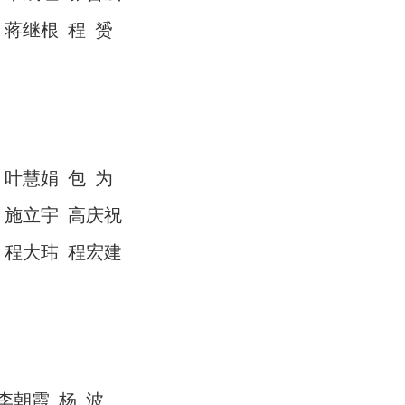
蒋继根
程
赟
叶慧娟
包
为
施立宇
高庆祝
程大玮
程宏建
李朝霞
杨
波