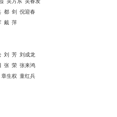
霞
吴方东
吴春发
兵
都
剑
倪迎春
辉
戴
萍
松
刘
芳
刘成龙
阳
张
荣
张来鸿
章生权
童红兵