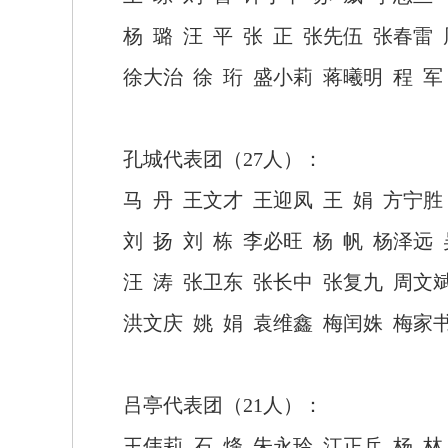
杨
璐
汪
平
张
正
张先伍
张春雷
徐大治
徐
珩
盛小莉
蒋曦明
程
军
孔城代表团（
27人）：
马
丹
王文才
王迎凤
王
娟
方宁胜
刘
扬
刘
栋
李必旺
杨
帆
杨泽远
汪
涛
张卫东
张长中
张复九
周文
洪文庆
姚
娟
袁维鑫
梅闰姝
梅家
吕亭代表团（
21人）：
王伟莉
石
烽
朱永玲
江正兵
杨
林