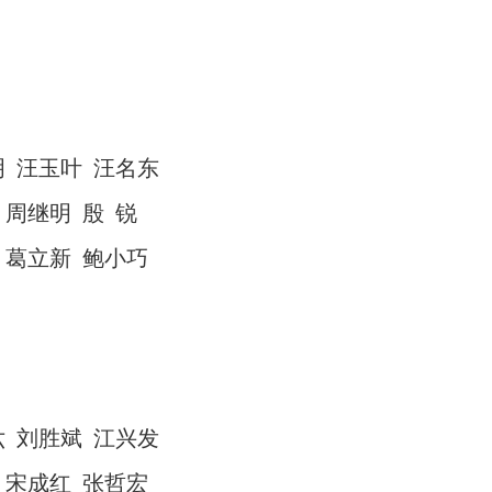
明
汪玉叶
汪名东
周继明
殷
锐
葛立新
鲍小巧
六
刘胜斌
江兴发
宋成红
张哲宏