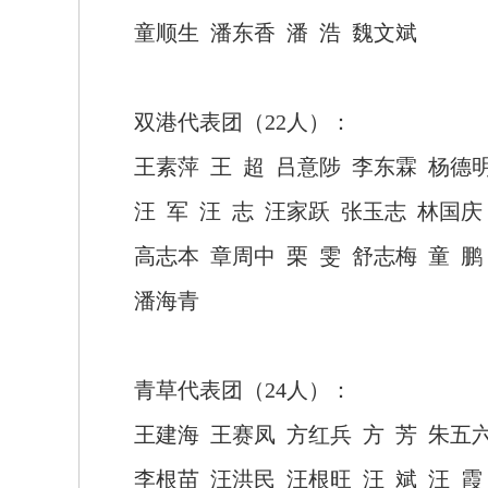
童顺生
潘东香
潘
浩
魏文斌
双港代表团（
22人）：
王素萍
王
超
吕意陟
李东霖
杨德
汪
军
汪
志
汪家跃
张玉志
林国庆
高志本
章周中
栗
雯
舒志梅
童
鹏
潘海青
青草代表团（
24人）：
王建海
王赛凤
方红兵
方
芳
朱五
李根苗
汪洪民
汪根旺
汪
斌
汪
霞