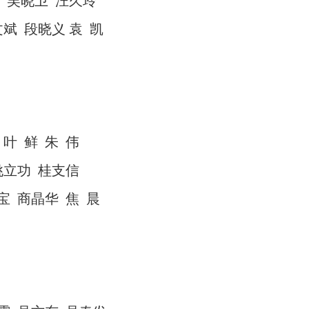
吴晓卫
汪久玲
文斌
段晓义
袁
凯
叶
鲜
朱
伟
姚立功
桂支信
宝
商晶华
焦
晨