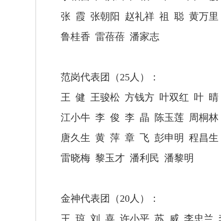
张
霞
张朝阳
赵礼祥
祖
聪
黄万里
鲁桂香
雷蓓蓓
潘家志
范岗代表团（
25人）：
王
健
王骏松
方钱方
叶双红
叶
晴
江小牛
李
俊
李
晶
陈玉莲
周桐林
唐久生
黄
萍
章
飞
彭申明
程昌生
雷晓梅
黎玉才
潘利民
潘黎明
金神代表团（
20人）：
王
琼
刘
喜
许小平
苏
威
李忠兰