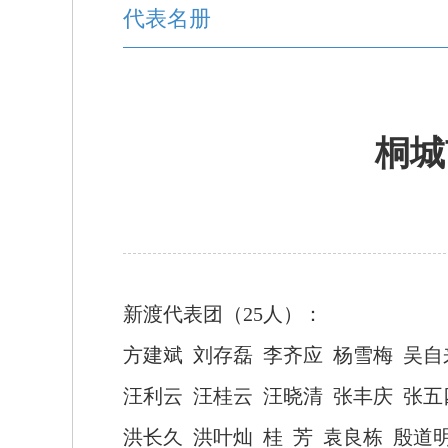
代表名册
桐城
新渡代表团（
25人）：
方建斌
刘存磊
李齐应
杨雪梅
吴自
汪利云
汪桂云
汪晓清
张丰庆
张五
洪长久
洪叶灿
桂
芳
袁良栋
殷道