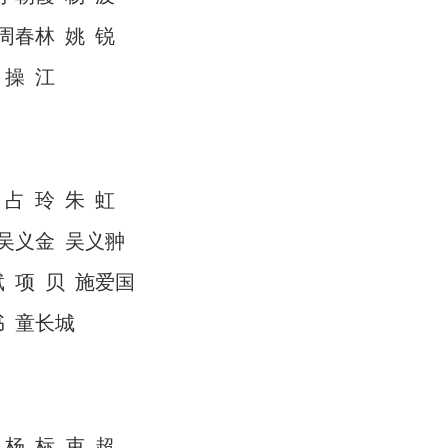
周春林
姚
锐
操
江
占
玲
朱
虹
吴义金
吴义翀
斌
项
贝
施爱国
书
童长城
杨
标
束
超