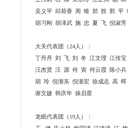
吴义平
邱荷香
周
唯
郑
胜
郭
平
胡习刚
胡泽武
施
忠
夏
飞
倪淑芳
大关代表团（
24人）：
丁丹丹
刘
飞
刘
冬
江文理
江传宝
汪杰贤
汪
源
何
寅
何云霞
陈小兵
胡
玲
倪渐东
倪渐宏
徐成志
高
晖
谢文婕
韩庆年
操启星
龙眠代表团（
19人）：