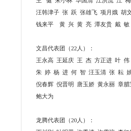
王
健
朱小林
华国清
江洪流
江
梅
汪韩津子
张
跃
张雄飞
项月娥
胡
钱来平
黄
兴
黄
亮
潭友贵
戴
敏
文昌代表团（
22人）：
王永高
王延庆
王
杰
方正进
叶
伟
朱
婷
杨
进
何
智
汪玉清
张
耘
倪春辉
倪晋明
唐玉娇
黄永丽
章腊
鲍大为
龙腾代表团（
20人）：